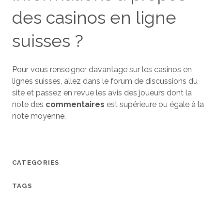
des casinos en ligne
suisses ?
Pour vous renseigner davantage sur les casinos en
lignes suisses, allez dans le forum de discussions du
site et passez en revue les avis des joueurs dont la
note des
commentaires
est supérieure ou égale à la
note moyenne.
CATEGORIES
TAGS