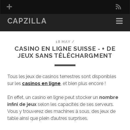
r
s
CAPZILLA
s
18 MAY
/
CASINO EN LIGNE SUISSE - + DE
JEUX SANS TÉLÉCHARGMENT
Tous les jeux de casinos terrestres sont disponibles
sur les
casinos en ligne
, et bien plus encore !
En effet, un casino en ligne peut stocker un
nombre
infini de jeux
selon les capacités de ses serveurs.
Vous y trouverez des machines à sous, des jeux de
table ainsi que plein d’autres surprises.